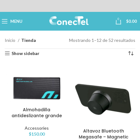
0
MENU
$
0.00
Inicio
Tienda
Mostrando 1–12 de 52 resultados
Show sidebar
Almohadilla
antideslizante grande
Accessories
Altavoz Bluetooth
$
150.00
Megasafe – Magnetic