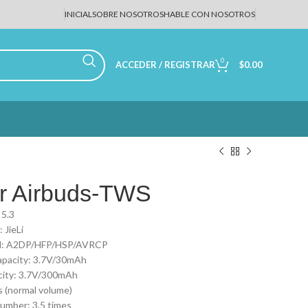
INICIAL
SOBRE NOSOTROS
HABLE CON NOSOTROS
0
ACCEDER / REGISTRAR
$
0.00
ar Airbuds-TWS
 5.3
 JieLi
ol: A2DP/HFP/HSP/AVRCP
apacity: 3.7V/30mAh
city: 3.7V/300mAh
s (normal volume)
umber: 3.5 times