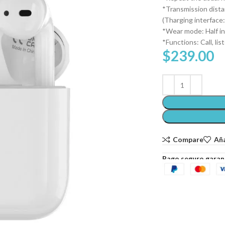
*Transmission dist
(Tharging interface
*Wear mode: Half in
*Functions: Call, li
$
239.00
Compare
Aña
Pago seguro garan