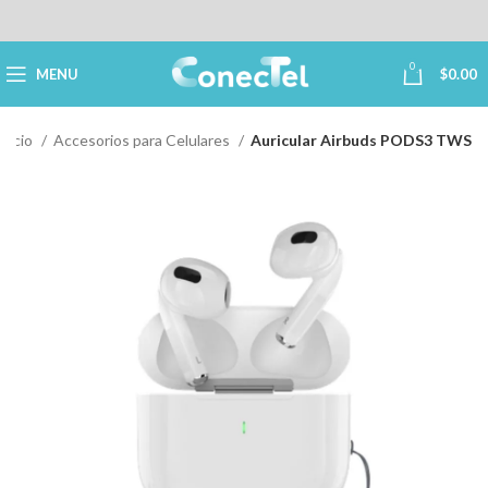
0
MENU
$
0.00
Inicio
Accesorios para Celulares
Auricular Airbuds PODS3 TWS