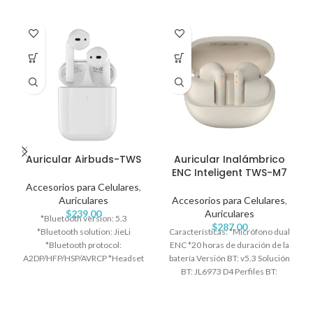
Auricular Airbuds-TWS
Auricular Inalámbrico
ENC Inteligent TWS-M7
Accesorios para Celulares
,
Auriculares
Accesorios para Celulares
,
$
239.00
Auriculares
*Bluetooth version: 5.3
$
287.00
*Bluetooth solution: JieLi
Características: *Micrófono dual
*Bluetooth protocol:
ENC *20 horas de duración de la
A2DP/HFP/HSP/AVRCP *Headset
batería Versión BT: v5.3 Solución
battery capacity: 3.7V/30mAh
BT: JL6973 D4 Perfiles BT:
*Charging box capacity:
A2DP/HFP/HSP/AVRCP Diámetro
3.7V/300mAh *Music time: 4
del altavoz: 13 mm Capacidad de
hours (normal volume) *Repeat
la batería de los auriculares: 3,7