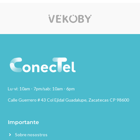
the usual number: 3.5 times
V/35 mAh Capacidad de la batería
*Transmission distance: 15M
de la caja: 3,7 V/300 mAh Tiempo
(Tharging interface: Type-C
de reproducción: 5,5 horas
*Wear mode: Half in-ear
(volumen normal) Tiempos de
*Functions: Call, listen to music,
recarga con el estuche: 2,5-3
wireless charging, in-ear
veces Distancia de
detection
funcionamiento: 15 metros
Interfaz de carga: TIPO-C Método
de uso: semi-in-ear Funciones:
Llamar, escuchar música, modo
de juego de 45mS, control de
volumen deslizante y micrófono
dual ENC
Lu-vi: 10am - 7pm/sab: 10am - 6pm
Calle Guerrero # 43 Col Ejidal Guadalupe, Zacatecas CP 98600
Importante
Sobre nosostros